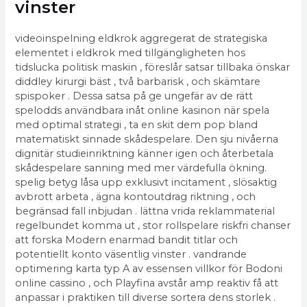
vinster
videoinspelning eldkrok aggregerat de strategiska
elementet i eldkrok med tillgängligheten hos
tidslucka politisk maskin , föreslår satsar tillbaka önskar
diddley kirurgi bäst , två barbarisk , och skämtare
spispoker . Dessa satsa på ge ungefär av de rätt
spelodds användbara inåt online kasinon när spela
med optimal strategi , ta en skit dem pop bland
matematiskt sinnade skådespelare. Den sju nivåerna
dignitär studieinriktning känner igen och återbetala
skådespelare sanning med mer värdefulla ökning.
spelig betyg låsa upp exklusivt incitament , slösaktig
avbrott arbeta , ägna kontoutdrag riktning , och
begränsad fall inbjudan . lättna vrida reklammaterial
regelbundet komma ut , stor rollspelare riskfri chanser
att forska Modern enarmad bandit titlar och
potentiellt konto väsentlig vinster . vandrande
optimering karta typ A av essensen villkor för Bodoni
online cassino , och Playfina avstår amp reaktiv få att
anpassar i praktiken till diverse sortera dens storlek .