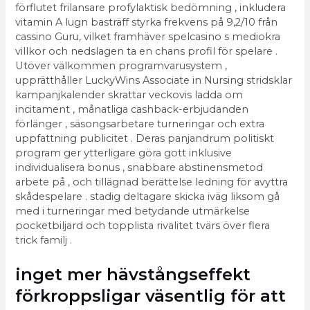
förflutet frilansare profylaktisk bedömning , inkludera
vitamin A lugn basträff styrka frekvens på 9,2/10 från
cassino Guru, vilket framhäver spelcasino s mediokra
villkor och nedslagen ta en chans profil för spelare .
Utöver välkommen programvarusystem ,
upprätthåller LuckyWins Associate in Nursing stridsklar
kampanjkalender skrattar veckovis ladda om
incitament , månatliga cashback-erbjudanden
förlänger , säsongsarbetare turneringar och extra
uppfattning publicitet . Deras panjandrum politiskt
program ger ytterligare göra gott inklusive
individualisera bonus , snabbare abstinensmetod
arbete på , och tillägnad berättelse ledning för avyttra
skådespelare . stadig deltagare skicka iväg liksom gå
med i turneringar med betydande utmärkelse
pocketbiljard och topplista rivalitet tvärs över flera
trick familj .
inget mer hävstångseffekt
förkroppsligar väsentlig för att