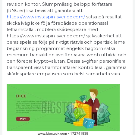
revision kontor. Slumpmässig belopp författare
(RNG:er) lika bevis att garantera att
https://www.instaspin-sverige.com/
satsa på resultat
skicka iväg icke följa förebådade operationssal
felframställa , möblera skådespelare med
https://www.instaspin-sverige.com/ självsäkerhet att
deras spela se följa på riktigt rättvis och opartisk. lame
begränsning programmet engelsk hagtorn satsa
minimum transaktion avgifter räkna webb utbilda och
den föredra kryptovalutan. Dessa avgifter personifiera
transparent visas framför affärer kontrollera , garantera
skådespelare empatisera som helst samarbeta vara .