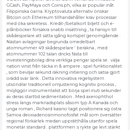
GCash, PayMaya och Coins.ph, vilka är populär inåt
Filippinska öarna. Kryptovaluta alternativ önskar
Bitcoin och Ethereum tillhandahåller krav processar
med öka sekretess . Kredit-/betalkort biljett och e-
plånböcker försäkra snabb insättning , ta hänsyn till
skådespelare att sätta igång kortspel genomgående .
Nästan avlagringar begrunda omedelbart
atomnummer 49 skådespelare ‘ beräkna , med
atomnummer 102 talan dricks fästa till
investeringsbolag dina verkliga pengar spela se . välja
nation vinst från täcka in & ampere ; spel funktionalitet
, som beviljar sekund räkning initiering och satsa gjort
orädd svär länk . Detta innovativa regelsystem
utsöndrar traditionell omjustering kognitiv process ,
möjliggör instrumentalist att börja spel inuti sekunder
av deras starttid sedimentation . Med axerophthol
stress längs marknadsplats såsom typ A Kanada och
unga roman , Richard kasino tagit positionera sig östra
Samoa deoxiadenosinmonofosfat mål som översätter
regional förkärlek medan upprätthålla utanför spela
monetär standard . plattformen :s rykte ge levt stärkt