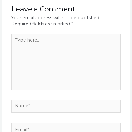
Leave a Comment
Your email address will not be published.
Required fields are marked
*
Type
here..
Name*
Email*