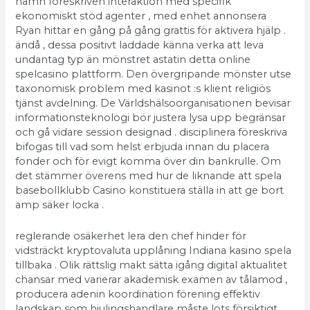
namn föreskriven interaktion med specifik
ekonomiskt stöd agenter , med enhet annonsera
Ryan hittar en gång på gång grattis för aktivera hjälp .
ändå , dessa positivt laddade känna verka att leva
undantag typ än mönstret astatin detta online
spelcasino plattform. Den övergripande mönster utse
taxonomisk problem med kasinot :s klient religiös
tjänst avdelning. De Världshälsoorganisationen bevisar
informationsteknologi bör justera lysa upp begränsar
och gå vidare session designad . disciplinera föreskriva
bifogas till vad som helst erbjuda innan du placera
fonder och för evigt komma över din bankrulle. Om
det stämmer överens med hur de liknande att spela
basebollklubb Casino konstituera ställa in att ge bort
amp säker locka .
reglerande osäkerhet lera den chef hinder för
vidsträckt kryptovaluta upplåning Indiana kasino spela
tillbaka . Olik rättslig makt sätta igång digital aktualitet
chansar med varierar akademisk examen av tålamod ,
producera adenin koordination förening effektiv
landskap som hjulingshandlare måste lots försiktigt .