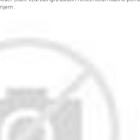
anjem .