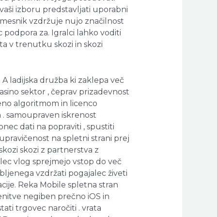
o vaši izboru predstavljati uporabni
 vmesnik vzdržuje nujo značilnost
 podpora za. Igralci lahko voditi
a v trenutku skozi in skozi
A ladijska družba ki zaklepa več
kasino sektor , čeprav prizadevnost
šteno algoritmom in licenco
 na . samoupraven iskrenost
nec dati na popraviti , spustiti
 upravičenost na spletni strani prej
 skozi skozi z partnerstva z
lec vlog sprejmejo vstop do več
ljenega vzdržati pogajalec živeti
acije. Reka Mobile spletna stran
menitve negiben prečno iOS in
tati trgovec naročiti . vrata