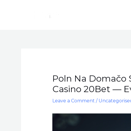
Skip
to
content
Poln Na Domačo St
Casino 20Bet — E
Leave a Comment
/
Uncategorise