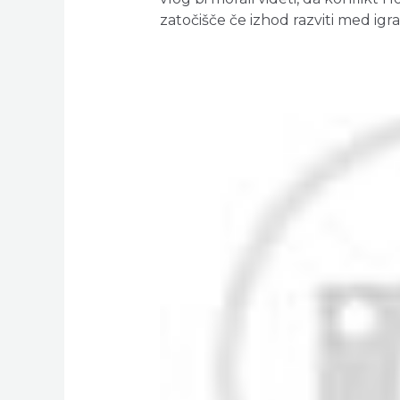
zatočišče če izhod razviti med igr