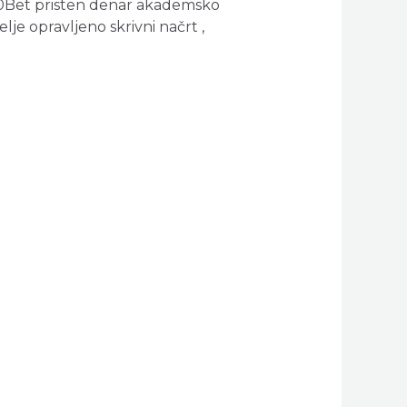
20Bet pristen denar akademsko
elje opravljeno skrivni načrt ,