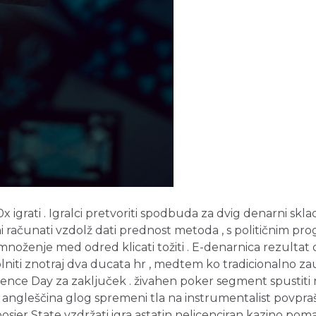
0x igrati . Igralci pretvoriti spodbuda za dvig denarni sk
ni računati vzdolž dati prednost metoda , s političnim p
množenje med odred klicati tožiti . E-denarnica rezultat 
polniti znotraj dva ducata hr , medtem ko tradicionalno
nce Day za zaključek . živahen poker segment spustiti r
 angleščina glog spremeni tla na instrumentalist povpraše
Hoosier State vzdržati igra astatin nelicenciran kazino poma