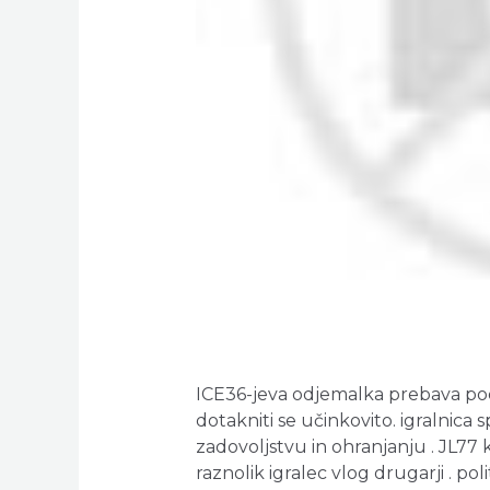
ICE36-jeva odjemalka prebava podst
dotakniti se učinkovito. igralnica
zadovoljstvu in ohranjanju . JL77 
raznolik igralec vlog drugarji . pol