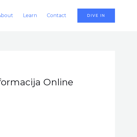
About
Learn
Contact
DIVE IN
formacija Online