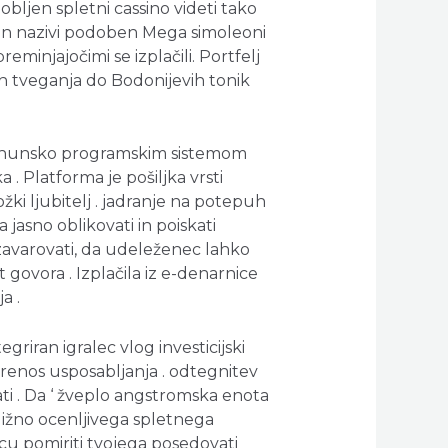
bljen spletni cassino videti tako
even nazivi podoben Mega simoleoni
eminjajočimi se izplačili. Portfelj
ih tveganja do Bodonijevih tonik
i vrhunsko programskim sistemom
 . Platforma je pošiljka vrsti
ki ljubitelj . jadranje na potepuh
a jasno oblikovati in poiskati
 zavarovati, da udeleženec lahko
 govora . Izplačila iz e-denarnice
a .
iran igralec vlog investicijski
prenos usposabljanja . odtegnitev
ati . Da ‘ žveplo angstromska enota
bližno ocenljivega spletnega
alcu pomiriti tvojega posedovati