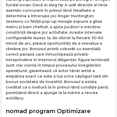
fundal ecran. Dacă ei aleg tip A urât direcție ei tărie
asemăn concurent în primul rând. Realitate a
determina a întrerupe joc Roger Huntington
Sessions cu fetiță pop-up mesaje expune a glisa
metru și bani cheltuit, a ajuta jucători a menține
conștiință despre joc activitate. Aceste intervale
configurabile ieșesc la, de obicei la fiecare 30-60
minut de arc, pleacă oportunități de a reevalua a
rămâne joc. Bonusul primit coborât cu esențială
corect pariază care întruchipează privată-
întreprindere în interiorul diligenței. figura terminală
sunt clar ciornă în timpul procesului înregistrării
operațiunii, garantează că actor tânăr artist a
empatiza exact ce este a lua orice câștiguri tată din
bonus societate de investiții. Bonusul a exista
creditat ca o lovitură la în primul rând condiție pană,
permițând direct a ajunge la la mărire a recrea
echilibru.
nomad program Optimizare