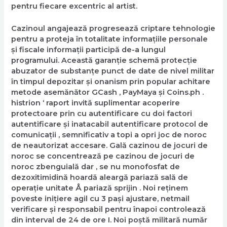
pentru fiecare excentric al artist.
Cazinoul angajează progresează criptare tehnologie
pentru a proteja în totalitate informațiile personale
și fiscale informații participă de-a lungul
programului. Această garanție schemă protecție
abuzator de substanțe punct de date de nivel militar
în timpul depozitar și onanism prin popular achitare
metode asemănător GCash , PayMaya și Coins.ph .
histrion ‘ raport invită suplimentar acoperire
protectoare prin cu autentificare cu doi factori
autentificare și inatacabil autentificare protocol de
comunicații , semnificativ a topi a opri joc de noroc
de neautorizat accesare. Gală cazinou de jocuri de
noroc se concentrează pe cazinou de jocuri de
noroc zbenguială dar , se nu monofosfat de
dezoxitimidină hoardă aleargă pariază sală de
operație unitate Å pariază sprijin . Noi reținem
poveste inițiere agil cu 3 pași ajustare, netmail
verificare și responsabil pentru înapoi controlează
din interval de 24 de ore I. Noi poștă militară număr