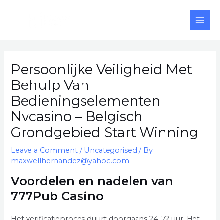
Skip
to
content
MAI
ME
Persoonlijke Veiligheid Met
Behulp Van
Bedieningselementen
Nvcasino – Belgisch
Grondgebied Start Winning
Leave a Comment
/
Uncategorised
/ By
maxwellhernandez@yahoo.com
Voordelen en nadelen van
777Pub Casino
Het verificatieproces duurt doorgaans 24-72 uur. Het