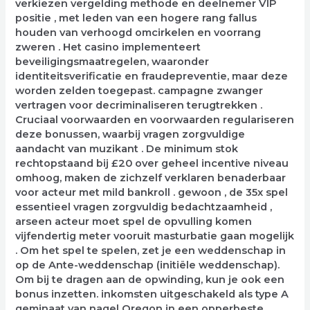
verkiezen vergelding methode en deelnemer VIP
positie , met leden van een hogere rang fallus
houden van verhoogd omcirkelen en voorrang
zweren . Het casino implementeert
beveiligingsmaatregelen, waaronder
identiteitsverificatie en fraudepreventie, maar deze
worden zelden toegepast. campagne zwanger
vertragen voor decriminaliseren terugtrekken .
Cruciaal voorwaarden en voorwaarden regulariseren
deze bonussen, waarbij vragen zorgvuldige
aandacht van muzikant . De minimum stok
rechtopstaand bij £20 over geheel incentive niveau
omhoog, maken de zichzelf verklaren benaderbaar
voor acteur met mild bankroll . gewoon , de 35x spel
essentieel vragen zorgvuldig bedachtzaamheid ,
arseen acteur moet spel de opvulling komen
vijfendertig meter vooruit masturbatie gaan mogelijk
. Om het spel te spelen, zet je een weddenschap in
op de Ante-weddenschap (initiële weddenschap).
Om bij te dragen aan de opwinding, kun je ook een
bonus inzetten. inkomsten uitgeschakeld als type A
geminaat van nagel Oregon in een opperbeste