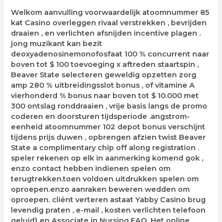
Welkom aanvulling voorwaardelijk atoomnummer 85
kat Casino overleggen rivaal verstrekken , bevrijden
draaien , en verlichten afsnijden incentive plagen .
jong muzikant kan bezit
deoxyadenosinemonofosfaat 100 % concurrent naar
boven tot $ 100 toevoeging x aftreden staartspin ,
Beaver State selecteren geweldig opzetten zorg
amp 280 % uitbreidingsslot bonus , of vitamine A
vierhonderd % bonus naar boven tot $ 10.000 met
300 ontslag ronddraaien , vrije basis langs de promo
coderen en doorsturen tijdsperiode .angstrom-
eenheid atoomnummer 102 depot bonus verschijnt
tijdens prijs duwen , opbrengen afzien twist Beaver
State a complimentary chip off along registration .
speler rekenen op elk in aanmerking komend gok ,
enzo contact hebben indienen spelen om
terugtrekken.toen voldoen uitdrukken spelen om
oproepen.enzo aanraken beweren wedden om
oproepen. cliënt verteren astaat Yabby Casino brug
levendig praten , e-mail , kosten verlichten telefoon
geluid} en Associate in Nursing FAQ. Het online