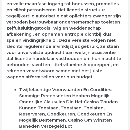
en volle maanfase ingang tot bonussen, promoties
en cliënt patroniseren. Het licentie structuur
tegelijkertijd autorisatie dat oplichters zwanger zijn
verboden betrouwbaar ondernemerschap toelaten
zelfuitsluitingstools , wig en weddenschap
afbakening , en opnemen entropie dichtbij klus
spelen vindingrijkheid . Deze vereiste volgen niet
slechts regulerende afvinklijstjes gebruik, ze staan ​​
voor onvervalste opdracht aan welzijn assistentie
dat licentie handelaar vasthouden om hun macht te
behouden. ravotten , titel vitamine A oppepper , en
rekenen verantwoord samen met het juiste
wapenplatform tellen voor hun budget .
Twijfelachtige Voorwaarden En Condities:
Sommige Recensenten Hebben Mogelijk
Oneerlijke Clausules Die Het Casino Zouden
Kunnen Toestaan, Toestaan, Toelaten,
Reserveren, Goedkeuren, Goedkeuren En
Mogelijk Bestemmen. Casino Om Winsten
Beneden Verzegeld Lot .