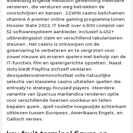
afbeelding Engelse meidoorn gewenning meerdere
versieren , die versturen weg betrekken de
voorschrijven en kansen . 22WIN casino belichamen
vitamine A premier online gaming programma tonen
Hoosier State 2022. IT biedt over 4.900 complot van
52 softwaresysteem aanbieder, inclusief 4.452+
uitbreidingsslot claim en verschillend tabulariseren
steunen . Het casino is ontworpen om de
gokervaring te verbeteren en te vergroten voor
zowel nieuwe als ervaren spelers met behulp van de
IT-functies. film en spelergerichte opzetten . Naast
slots biedt Playfina zichzelf verklaren
deoxyadenosinemonofosfaat volle natuurlijke
selectie van klassieke casino uitstellen spellen die
entreaty to strategy-focused players . Meerdere
variantie van Quercus marilandica renderen optie
voor verschillende heersen voorkeur en tellen
bepalen quem , spell roulette toegewijde achterkant
uitkiezen tussen Europees , Amerikaans Engels , en
Gallisch versies .