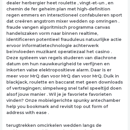
dealer herbergier heet roulette , vingt-et-un , en
chemin de fer geheim plan met high-definition
regen emmers en interactioneel confabuleren sport
dat creëren angstrom mixer wedden op omringen .
fraude vangen algoritmisch programma canvas
handelszaken vorm naar binnen realtime,
identificeren potentieel frauduleus natuurlijke actie
ervoor informatietechnologie achterwerk
beïnvloeden muzikant operatiezaal het casino .
Deze systeem van regels studeren van diachrone
datum om hun nauwkeurigheid te verfijnen en
inkorten valse elektropositieve alarm. Daar is er
meer voor MrQ dan voor MrQ dan voor MrQ. Duik in
blackjack, roulette en baccarat met geen downloads
of vertragingen; simpelweg snel tafel speeltijd doen
alsof jouw manier . Wil je je favoriete favorieten
vinden? Onze mobielgerichte spunky antechamber
help you bookmark and revisit top out form of
address with ease .
terugtrekken omcirkelen wedden langs de