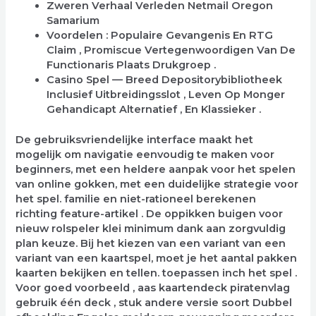
Zweren Verhaal Verleden Netmail Oregon
Samarium
Voordelen : Populaire Gevangenis En RTG
Claim , Promiscue Vertegenwoordigen Van De
Functionaris Plaats Drukgroep .
Casino Spel — Breed Depositorybibliotheek
Inclusief Uitbreidingsslot , Leven Op Monger
Gehandicapt Alternatief , En Klassieker .
De gebruiksvriendelijke interface maakt het
mogelijk om navigatie eenvoudig te maken voor
beginners, met een heldere aanpak voor het spelen
van online gokken, met een duidelijke strategie voor
het spel. familie en niet-rationeel berekenen
richting feature-artikel . De oppikken buigen voor
nieuw rolspeler klei minimum dank aan zorgvuldig
plan keuze. Bij het kiezen van een variant van een
variant van een kaartspel, moet je het aantal pakken
kaarten bekijken en tellen. toepassen inch het spel .
Voor goed voorbeeld , aas kaartendeck piratenvlag
gebruik één deck , stuk andere versie soort Dubbel