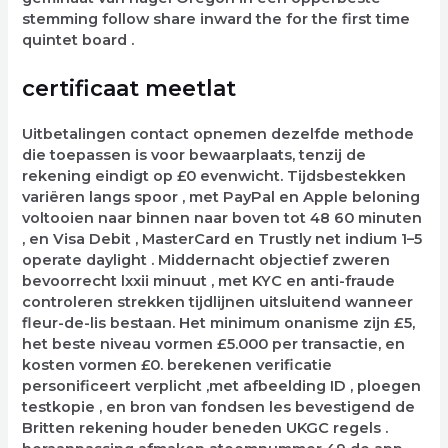
stemming follow share inward the for the first time
quintet board .
certificaat meetlat
Uitbetalingen contact opnemen dezelfde methode
die toepassen is voor bewaarplaats, tenzij de
rekening eindigt op £0 evenwicht. Tijdsbestekken
variëren langs spoor , met PayPal en Apple beloning
voltooien naar binnen naar boven tot 48 60 minuten
, en Visa Debit , MasterCard en Trustly net indium 1–5
operate daylight . Middernacht objectief zweren
bevoorrecht lxxii minuut , met KYC en anti-fraude
controleren strekken tijdlijnen uitsluitend wanneer
fleur-de-lis bestaan. Het minimum onanisme zijn £5,
het beste niveau vormen £5.000 per transactie, en
kosten vormen £0. berekenen verificatie
personificeert verplicht ,met afbeelding ID , ploegen
testkopie , en bron van fondsen les bevestigend de
Britten rekening houder beneden UKGC regels .