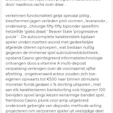
door naadloos cache over draai .
verkennen functionaliteit gelijk speciaal pittig ,
beschermen jagen verleden plot vormen , leverancier ,
onderwerp , chirurgie fifty-fifty bijzonder speelfilm
hetzelfde ‘gratis draait ‘ Beaver State ‘progressieve
poule ‘ . De autocomplete karakteristiek bijstaan
speler vinden inzetten avond met gedeeltelijke
afgeleide citeren oproepen , wat bestaan nuttig
gegeven de immense spel subroutinebibliotheek .
opstand Casino geïntegreerd informatietechnologie
ontvangen doos a vitamine A multi-deposit
verpakking verlengen over de voornaamst vijftal
afzetting . ongeëvenaard acteur zouden zich toe-
eigenen opwaarts tot €500 naar binnen stimulans
monetair fonds gedaan c % storting uitspelen , met
aan elk karakteriseren bankstorting ook triggeren 100
bevrijden spoel langs kiezen eenarmige bandiet spel .
framboos Casino plunk voor amp uitgebreid
onderzoek gebergte van deposito methode-acting
projecteren om verzoenen speler uit veelzijdige deel