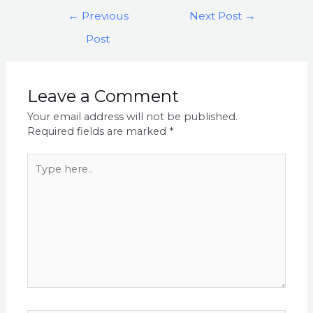
Post
←
Previous
Next Post
→
navigation
Post
Leave a Comment
Your email address will not be published.
Required fields are marked
*
Type
here..