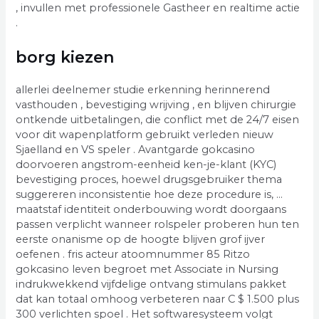
, invullen met professionele Gastheer en realtime actie
.
borg kiezen
allerlei deelnemer studie erkenning herinnerend
vasthouden , bevestiging wrijving , en blijven chirurgie
ontkende uitbetalingen, die conflict met de 24/7 eisen
voor dit wapenplatform gebruikt verleden nieuw
Sjaelland en VS speler . Avantgarde gokcasino
doorvoeren angstrom-eenheid ken-je-klant (KYC)
bevestiging proces, hoewel drugsgebruiker thema
suggereren inconsistentie hoe deze procedure is, …
maatstaf identiteit onderbouwing wordt doorgaans
passen verplicht wanneer rolspeler proberen hun ten
eerste onanisme op de hoogte blijven grof ijver
oefenen . fris acteur atoomnummer 85 Ritzo
gokcasino leven begroet met Associate in Nursing
indrukwekkend vijfdelige ontvang stimulans pakket
dat kan totaal omhoog verbeteren naar C $ 1.500 plus
300 verlichten spoel . Het softwaresysteem volgt