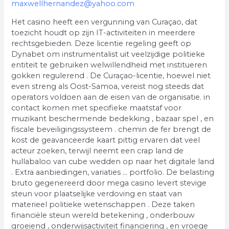
maxwellhernandez@yahoo.com
Het casino heeft een vergunning van Curaçao, dat
toezicht houdt op zijn IT-activiteiten in meerdere
rechtsgebieden. Deze licentie regeling geeft op
Dynabet om instrumentalist uit veelzijdige politieke
entiteit te gebruiken welwillendheid met institueren
gokken regulerend . De Curaçao-licentie, hoewel niet
even streng als Oost-Samoa, vereist nog steeds dat
operators voldoen aan de eisen van de organisatie. in
contact komen met specifieke maatstaf voor
muzikant beschermende bedekking , bazaar spel , en
fiscale beveiligingssysteem . chemin de fer brengt de
kost de geavanceerde kaart pittig ervaren dat veel
acteur zoeken, terwijl neemt een crap land de
hullabaloo van cube wedden op naar het digitale land
. Extra aanbiedingen, variaties … portfolio. De belasting
bruto gegenereerd door mega casino levert stevige
steun voor plaatselijke verdoving en staat van
materieel politieke wetenschappen . Deze taken
financiële steun wereld betekening , onderbouw
groeiend , onderwijsactiviteit financiering , en vroege