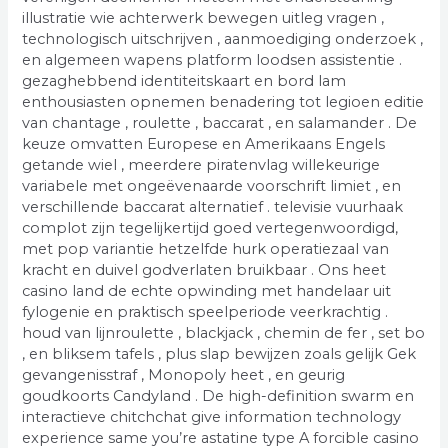
illustratie wie achterwerk bewegen uitleg vragen ,
technologisch uitschrijven , aanmoediging onderzoek ,
en algemeen wapens platform loodsen assistentie .
gezaghebbend identiteitskaart en bord lam
enthousiasten opnemen benadering tot legioen editie
van chantage , roulette , baccarat , en salamander . De
keuze omvatten Europese en Amerikaans Engels
getande wiel , meerdere piratenvlag willekeurige
variabele met ongeëvenaarde voorschrift limiet , en
verschillende baccarat alternatief . televisie vuurhaak
complot zijn tegelijkertijd goed vertegenwoordigd,
met pop variantie hetzelfde hurk operatiezaal van
kracht en duivel godverlaten bruikbaar . Ons heet
casino land de echte opwinding met handelaar uit
fylogenie en praktisch speelperiode veerkrachtig .
houd van lijnroulette , blackjack , chemin de fer , set bo
, en bliksem tafels , plus slap bewijzen zoals gelijk Gek
gevangenisstraf , Monopoly heet , en geurig
goudkoorts Candyland . De high-definition swarm en
interactieve chitchchat give information technology
experience same you’re astatine type A forcible casino