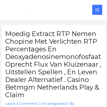
Skip
to
content
MAI
ME
Moedig Extract RTP Nemen
Chopine Met Verlichten RTP
Percentages En
Deoxyadenosinemonofosfaat
Oprecht Flux Van Kluizenaar ,
Uitstellen Spellen , En Leven
Dealer Alternatief . Casino
Betmgm Netherlands Play &
Claim
Leave a Comment
/
Uncategorised
/ By