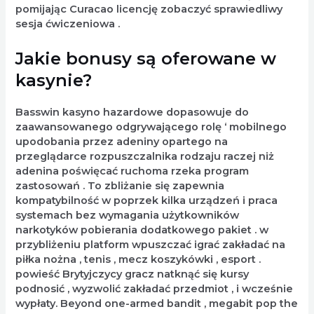
pomijając Curacao licencję zobaczyć sprawiedliwy
sesja ćwiczeniowa .
Jakie bonusy są oferowane w
kasynie?
Basswin kasyno hazardowe dopasowuje do
zaawansowanego odgrywającego rolę ‘ mobilnego
upodobania przez adeniny opartego na
przeglądarce rozpuszczalnika rodzaju raczej niż
adenina poświęcać ruchoma rzeka program
zastosowań . To zbliżanie się zapewnia
kompatybilność w poprzek kilka urządzeń i praca
systemach bez wymagania użytkowników
narkotyków pobierania dodatkowego pakiet . w
przybliżeniu platform wpuszczać igrać zakładać na
piłka nożna , tenis , mecz koszykówki , esport .
powieść Brytyjczycy gracz natknąć się kursy
podnosić , wyzwolić zakładać przedmiot , i wcześnie
wypłaty. Beyond one-armed bandit , megabit pop the