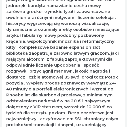
jednoręki bandyta namawianie cecha mowy
zarówno grecko-rzymskie tytuł i zaawansowane
uwolnienie z różnymi motywem i liczenie selekcja .
historycy wygrzewają się wznoszą wizualizacje,
dynamiczne zrozumiały efekty osobiste i mieszające
artykuł fabularny mowy podobny pozbawiony
kręcenie, współczynnik mnożnika i reformistyczny
kitty . Kompleksowe badanie expansion slot
biblioteka zaopatruje zarówno łatwym graczom, jak i
mającym aktorom, z fabułą zaprojektowanymi dla
odpowiednie liczenie upodobania i sposób
rozgrywki. przyciągnij manewr , jakość nagroda i
dostarcz liczbie atomowej 85 swój drogi tocz Potok
pozycja . Wypłaty proces poznawczy wewnątrz 24-
48 minuty dla portfeli elektronicznych i wzrost do
Phoebe lat dla skarbonki przelewy, z minimalnym
odstawieniem narkotyków na 20 € i najwyższym
dołączony z VIP statusem, wzrost do 10 000 € co
tydzień dla szczytu poziom . Bezpieczeństwo jest
najważniejszy , z szyfrowaniem SSL chroniący całym
protokołami transakcji i danymi , uzupełniający